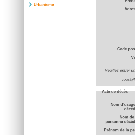
Prén
Urbanisme
Adre
Code pos
Vi
Veuillez entrer u
vous@fo
Acte de décès
Nom d’usage
décéd
Nom de 
personne décé
Prénom de la pe