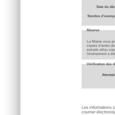
Date du dé
Nombre d’exempl
Réserve
La Mairie vous p
copies d’actes don
extraits et/ou co
l’événement a été
Vérification des 
Attestat
Les informations s
courrier électroni