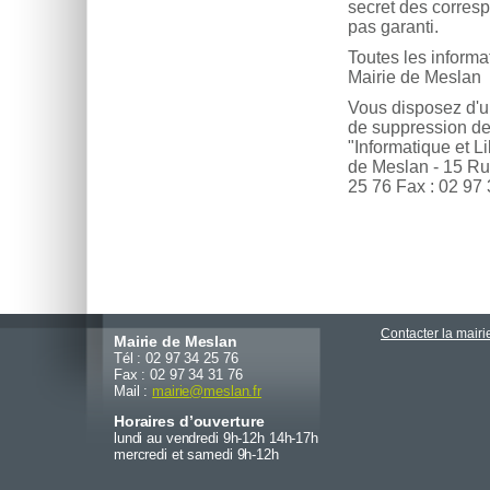
secret des corresp
pas garanti.
Toutes les informa
Mairie de Meslan
Vous disposez d'un 
de suppression des
"Informatique et Li
de Meslan - 15 R
25 76 Fax : 02 97
Contacter la mairi
Mairie de Meslan
Tél : 02 97 34 25 76
Fax : 02 97 34 31 76
Mail :
mairie
@
meslan.fr
Horaires d’ouverture
lundi au vendredi 9h-12h 14h-17h
mercredi et samedi 9h-12h