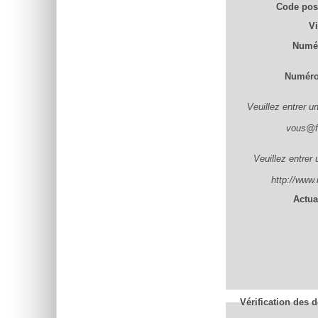
Code pos
Vi
Numér
Numéro 
Veuillez entrer u
vous@fo
Veuillez entrer
http://www.
Actual
Vérification des 