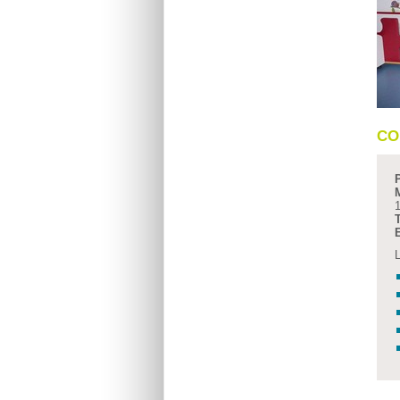
CO
P
1
T
L