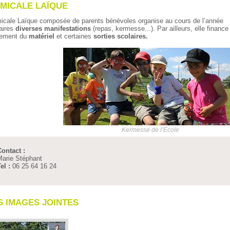
AMICALE LAÏQUE
icale Laïque composée de parents bénévoles organise au cours de l’année
aires
diverses manifestations
(repas, kermesse...). Par ailleurs, elle finance
lement du
matériel
et certaines
sorties scolaires.
Kermesse de l’Ecole
ontact :
arie Stéphant
el :
06 25 64 16 24
S IMAGES JOINTES