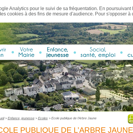
ogle Analytics pour le suivi de sa fréquentation. En poursuivant l
des cookies à des fins de mesure d'audience. Pour s'opposer à
eil
>
Enfance, jeunesse
>
Ecoles
>
Ecole publique de l’Arbre Jaune
COLE PUBLIQUE DE L’ARBRE JAUNE