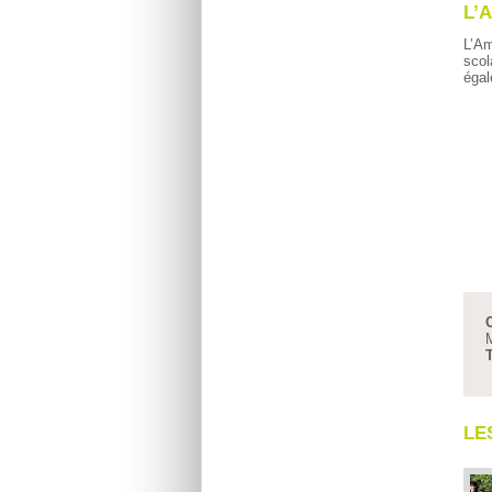
L’
L’Am
scol
éga
C
M
T
LE