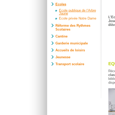
Ecoles
Ecole publique de l’Arbre
Jaune
L’Ec
Ecole privée Notre Dame
Jose
élèv
Réforme des Rythmes
Scolaires
Cantine
Garderie municipale
Accueils de loisirs
Jeunesse
EQ
Transport scolaire
Réc
clas
bibl
disp