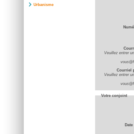
Urbanisme
Numér
Courr
Veuillez entrer u
vous@fo
Courriel 
Veuillez entrer u
vous@fo
Votre conjoint
Date