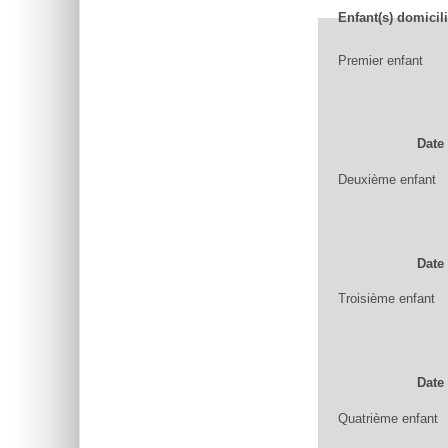
Enfant(s) domicil
Premier enfant
Date
Deuxième enfant
Date
Troisième enfant
Date
Quatrième enfant