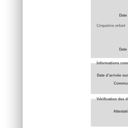
Date
Cinquième enfant
Date
Informations com
Date d’arrivée s
Commun
Vérification des 
Attestat