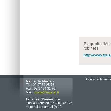
Plaquette
"Mon 
robinet !"
http://www.tous
Contacter la mairi
Mairie de Meslan
Tél : 02 97 34 25 76
Fax : 02 97 34 31 76
Mail :
mairie
@
meslan.fr
Horaires d’ouverture
lundi au vendredi 9h-12h 14h-17h
mercredi et samedi 9h-12h