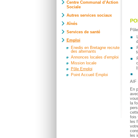
Centre Communal d’Action
Sociale
Autres services sociaux
PO
Aînés
Pôle
Services de santé
L
Emploi
d
P
Enedis en Bretagne recrute
des alternants
f
Annonces locales d’emploi
P
c
Mission locale
(
Pôle Emploi
Point Accueil Emploi
AIF 
En p
avec
vous
la f
pers
cett
fois
les 
votr
cons
les 