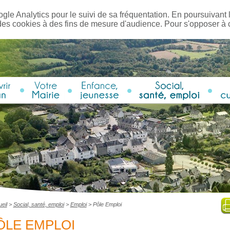
ogle Analytics pour le suivi de sa fréquentation. En poursuivant l
des cookies à des fins de mesure d'audience. Pour s'opposer à
eil
>
Social, santé, emploi
>
Emploi
>
Pôle Emploi
ÔLE EMPLOI