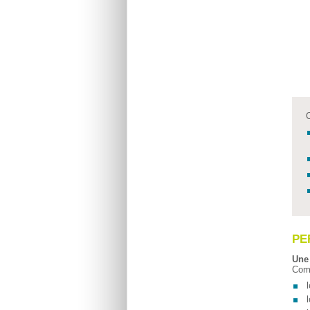
C
PE
Une
Com
l
l