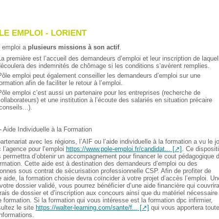
LE EMPLOI - LORIENT
 emploi a
plusieurs missions à son actif
.
a première est l’accueil des demandeurs d’emploi et leur inscription de laquel
écoulera des indemnités de chômage si les conditions s’avèrent remplies.
ôle emploi peut également conseiller les demandeurs d’emploi sur une
ormation afin de faciliter le retour à l’emploi.
ôle emploi c’est aussi un partenaire pour les entreprises (recherche de
ollaborateurs) et une institution à l’écoute des salariés en situation précaire
conseils...).
- Aide Individuelle à la Formation
artenariat avec les régions, l’AIF ou l’aide individuelle à la formation a vu le j
 l’agence pour l’emploi
https://www.pole-emploi.fr/candidat...
. Ce dispositi
 permettra d’obtenir un accompagnement pour financer le cout pédagogique 
ormation. Cette aide est à destination des demandeurs d’emploi ou des
onnes sous contrat de sécurisation professionnelle CSP. Afin de profiter de
e aide, la formation choisie devra coïncider à votre projet d’accès l’emploi. Un
 votre dossier validé, vous pourrez bénéficier d’une aide financière qui couvrir
frais de dossier et d’inscription aux concours ainsi que du matériel nécessaire
e formation. Si la formation qui vous intéresse est la formation dpc infirmier,
ultez le site
https://walter-learning.com/sante/f...
qui vous apportera tout
informations.