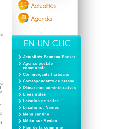
le
Actualités Panneau Pocket
Agence postale
communale
Commerçants / artisans
Correspondants de presse
our
f
Démarches administratives
de
Liens utiles
Location de salles
e
Locations / Ventes
a
 à
Menu cantine
Météo sur Meslan
es
Plan de la commune