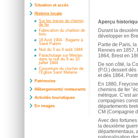
Situation et accès
Histoire locale
Sur les traces du chemin
Aperçu historiqu
de fer
Durant la deuxièm
Fabrication du charbon de
bois
développer en Bre
18 Avril 1904 - Bagarre à
Saint Patern
Partie de Paris, l
Nuit du 3 au 4 août 1944
Rennes en 1857, 
Parachutage sur Meslan
1864, Brest en 18
dans la nuit du 9 au 10
juillet 1944
De son côté, la C
Couverture du clocher de
(P.O.) dessert dès
l’Eglise Saint Melaine
et dès 1864, Ponti
Patrimoine
En 1880, Freycinet
Hébergements/ restaurants
chemins de fer "éc
métrique. C’est ai
Activités touristiques
compagnies constru
En images
départements breto
CM (Compagnie des
Avec des fortunes
la deuxième guerre
départementaux, am
nationalisation d